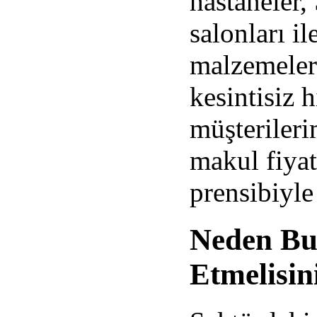
hastaneler,
salonları il
malzemeler
kesintisiz 
müşterileri
makul fiyat
prensibiyle
Neden Buk
Etmelisin