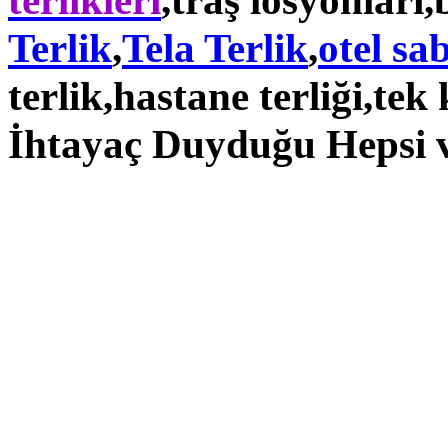
terlikleri
,traş losyonları,
Terlik
,
Tela Terlik
,
otel sa
terlik,hastane terliği,
tek 
İhtayaç Duyduğu Hepsi v