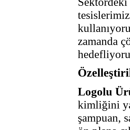
Sektördeki 
tesislerimi
kullanıyoru
zamanda çö
hedefliyoru
Özelleştir
Logolu Ür
kimliğini y
şampuan, sa