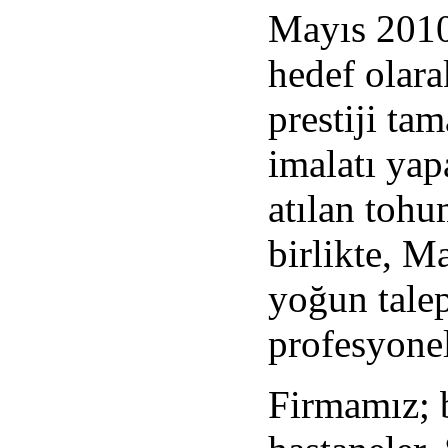
Mayıs 2010 
hedef olar
prestiji t
imalatı
yapa
atılan toh
birlikte, Ma
yoğun talep
profesyonel
Firmamız; b