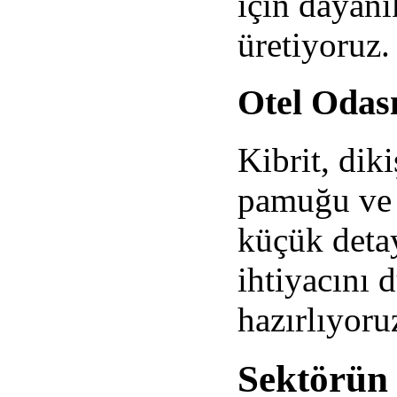
için dayanı
üretiyoruz.
Otel Odas
Kibrit, dik
pamuğu ve d
küçük detay
ihtiyacını 
hazırlıyoru
Sektörün 