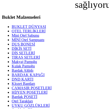
sağlıyor
Buklet
Malzemeleri
BUKLET DÜNYASI
OTEL TERLİKLERİ
Mini Otel Sabunu
MİNİ Otel Şampuanı
DUŞ BONESİ
DİKİŞ SETİ
DİŞ SETLERİ
TIRAŞ SETLERİ
Makyaj Pamuğu
Kulak Pamuğu
Bardak Altlığı
BARDAK KAPAĞI
DND KARTI
Klozet Bantları
ÇAMAŞIR POŞETLERİ
HİJYEN POŞETLERİ
Bardak POŞETİ
Otel Tarakları
UYKU GÖZLÜKLERİ