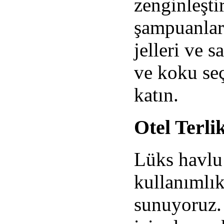
zenginleşti
şampuanları
jelleri ve s
ve koku seç
katın.
Otel Terli
Lüks havlu
kullanımlık
sunuyoruz. 