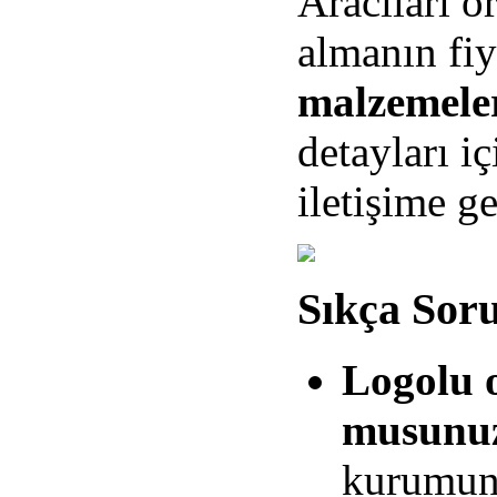
Aracıları or
almanın fiy
malzemeler
detayları 
iletişime ge
Sıkça Sor
Logolu o
musunu
kurumunu