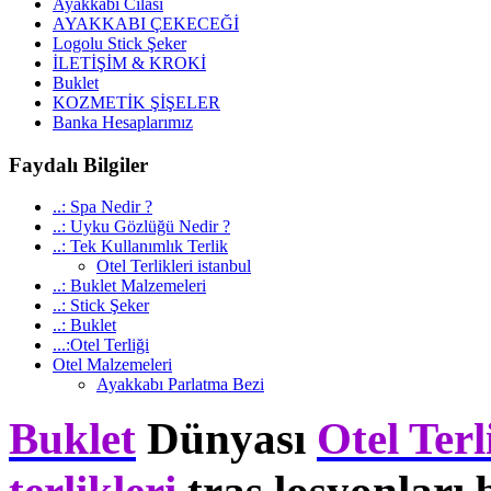
Ayakkabı Cilası
AYAKKABI ÇEKECEĞİ
Logolu Stick Şeker
İLETİŞİM & KROKİ
Buklet
KOZMETİK ŞİŞELER
Banka Hesaplarımız
Faydalı
Bilgiler
..: Spa Nedir ?
..: Uyku Gözlüğü Nedir ?
..: Tek Kullanımlık Terlik
Otel Terlikleri istanbul
..: Buklet Malzemeleri
..: Stick Şeker
..: Buklet
...:Otel Terliği
Otel Malzemeleri
Ayakkabı Parlatma Bezi
Buklet
Dünyası
Otel Terl