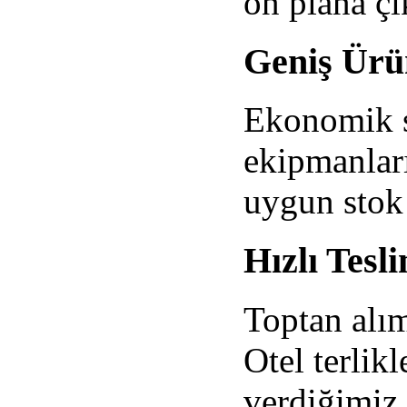
ön plana çı
Geniş Ür
Ekonomik s
ekipmanları
uygun stok
Hızlı Tesl
Toptan alım
Otel terlikl
verdiğimiz 